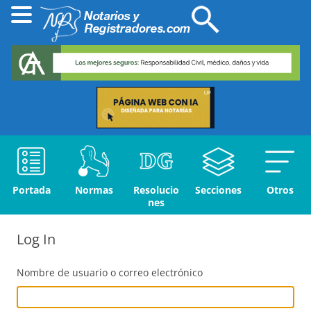
Portada
Normas
Resolucio
Secciones
Otros
nes
Log In
Nombre de usuario o correo electrónico