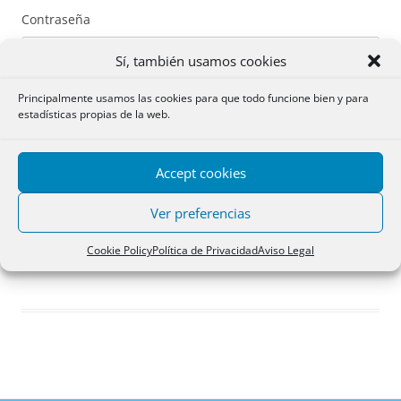
Contraseña
Sí, también usamos cookies
Principalmente usamos las cookies para que todo funcione bien y para
estadísticas propias de la web.
Recuérdame
Accept cookies
Acceder
Ver preferencias
Registro
Cookie Policy
Política de Privacidad
Aviso Legal
¿Has olvidado tu contraseña?