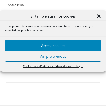
Contraseña
Sí, también usamos cookies
Principalmente usamos las cookies para que todo funcione bien y para
estadísticas propias de la web.
Recuérdame
Accept cookies
Acceder
Ver preferencias
Registro
Cookie Policy
Política de Privacidad
Aviso Legal
¿Has olvidado tu contraseña?