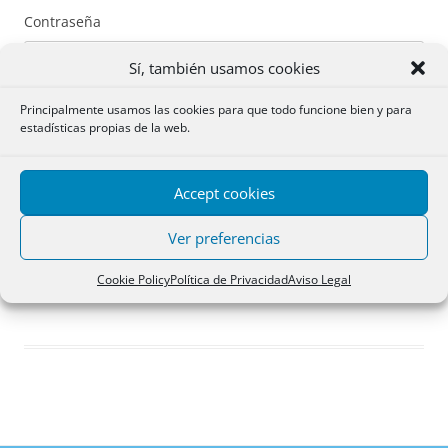
Contraseña
Sí, también usamos cookies
Principalmente usamos las cookies para que todo funcione bien y para
estadísticas propias de la web.
Recuérdame
Accept cookies
Acceder
Ver preferencias
Registro
Cookie Policy
Política de Privacidad
Aviso Legal
¿Has olvidado tu contraseña?