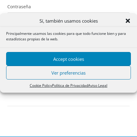
Contraseña
Sí, también usamos cookies
Principalmente usamos las cookies para que todo funcione bien y para
estadísticas propias de la web.
Recuérdame
Accept cookies
Acceder
Ver preferencias
Registro
Cookie Policy
Política de Privacidad
Aviso Legal
¿Has olvidado tu contraseña?