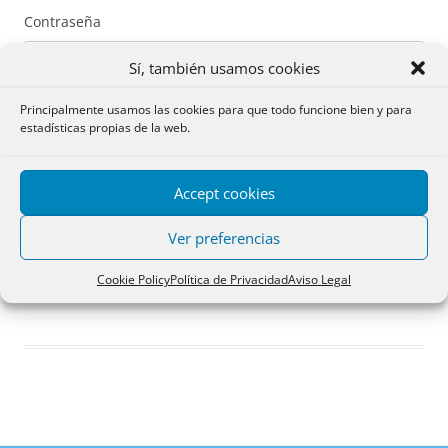
Contraseña
Sí, también usamos cookies
Principalmente usamos las cookies para que todo funcione bien y para
estadísticas propias de la web.
Recuérdame
Accept cookies
Acceder
Ver preferencias
Registro
Cookie Policy
Política de Privacidad
Aviso Legal
¿Has olvidado tu contraseña?