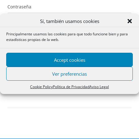
Contraseña
Sí, también usamos cookies
Principalmente usamos las cookies para que todo funcione bien y para
estadísticas propias de la web.
Recuérdame
Accept cookies
Acceder
Ver preferencias
Registro
Cookie Policy
Política de Privacidad
Aviso Legal
¿Has olvidado tu contraseña?