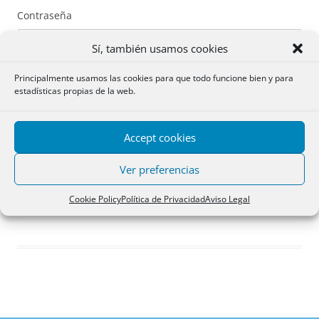
Contraseña
Sí, también usamos cookies
Principalmente usamos las cookies para que todo funcione bien y para
estadísticas propias de la web.
Recuérdame
Accept cookies
Acceder
Ver preferencias
Registro
Cookie Policy
Política de Privacidad
Aviso Legal
¿Has olvidado tu contraseña?