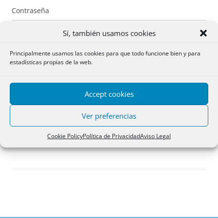
Contraseña
Sí, también usamos cookies
Principalmente usamos las cookies para que todo funcione bien y para
estadísticas propias de la web.
Recuérdame
Accept cookies
Acceder
Ver preferencias
Registro
Cookie Policy
Política de Privacidad
Aviso Legal
¿Has olvidado tu contraseña?