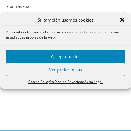
Contraseña
Sí, también usamos cookies
Principalmente usamos las cookies para que todo funcione bien y para
estadísticas propias de la web.
Recuérdame
Accept cookies
Acceder
Ver preferencias
Registro
Cookie Policy
Política de Privacidad
Aviso Legal
¿Has olvidado tu contraseña?