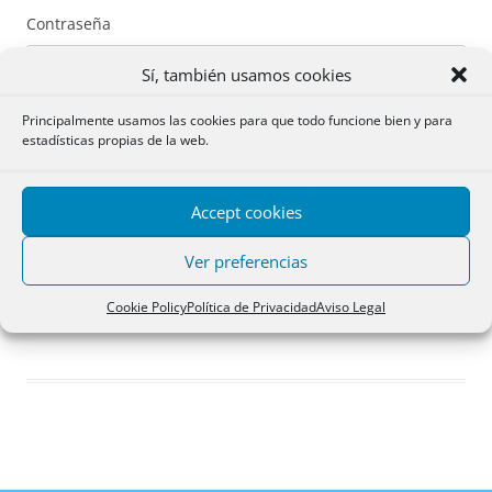
Contraseña
Sí, también usamos cookies
Principalmente usamos las cookies para que todo funcione bien y para
estadísticas propias de la web.
Recuérdame
Accept cookies
Acceder
Ver preferencias
Registro
Cookie Policy
Política de Privacidad
Aviso Legal
¿Has olvidado tu contraseña?