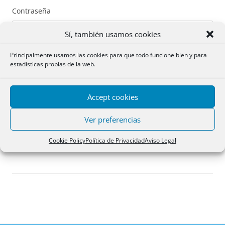
Contraseña
Sí, también usamos cookies
Principalmente usamos las cookies para que todo funcione bien y para
estadísticas propias de la web.
Recuérdame
Accept cookies
Acceder
Ver preferencias
Registro
Cookie Policy
Política de Privacidad
Aviso Legal
¿Has olvidado tu contraseña?