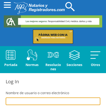
Portada
Normas
Resolucio
Secciones
Otros
nes
Log In
Nombre de usuario o correo electrónico