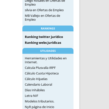
Diego Rosales
en
Ofertas de
Empleo
silvia
en
Ofertas de Empleo
MB Vallejo
en
Ofertas de
Empleo
RANKINGS
Ranking twitter jurídico
Ranking webs jurídicas
UTILIDADES
Herramientas y Utilidades en
Internet.
Calcula Plusvalía IRPF
Cálculo Cuota Hipoteca
Cálculo Hijuelas
Calendario Laboral
Días Inhábiles
Letra NIF
Modelos tributarios.
NyR página de Inicio