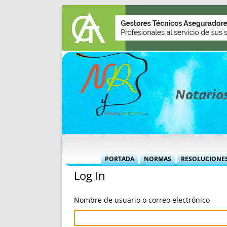
Notarios
PORTADA
NORMAS
RESOLUCIONE
Log In
MÁS USADAS (CUADRO)
INFORMES 
INFORMES MENSUALES
VOCES P
Nombre de usuario o correo electrónico
MÁS DESTACADAS
VOCES M
TITULARES DESDE 2002
TITULARES