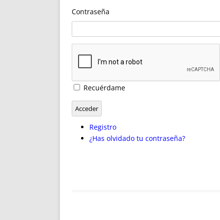
ENRIQUECIDAS
TITULARES 
Contraseña
NO DESESPERES
CAT
A MANO
SUCESIONES 
FUTURAS NORMAS
GEORREFE
ALQUILE
TRI
LH Y C
Recuérdame
¿SABIA
FRANCI
Acceder
BÚSQUED
Registro
¿Has olvidado tu contraseña?