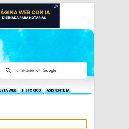
ESTA WEB
HISTÓRICO
ASISTENTE IA
A DGRN
QUÉ OFRECEMOS
 NIF
IDEARIO WEB
 LABORAL
QUIÉNES SOMOS
ÁBILES
HISTORIA