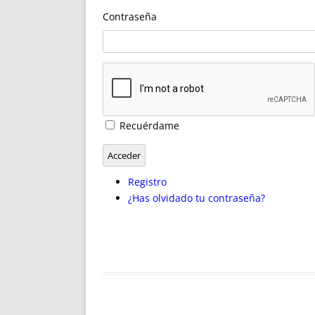
ENRIQUECIDAS
TITULARES 
Contraseña
NO DESESPERES
CAT
A MANO
SUCESIONES 
FUTURAS NORMAS
GEORREFE
ALQUILE
TRI
LH Y C
Recuérdame
¿SABIA
FRANCI
Acceder
BÚSQUED
Registro
¿Has olvidado tu contraseña?