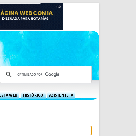
ESTA WEB
HISTÓRICO
ASISTENTE IA
A DGRN
QUÉ OFRECEMOS
 NIF
IDEARIO WEB
 LABORAL
QUIÉNES SOMOS
ÁBILES
HISTORIA