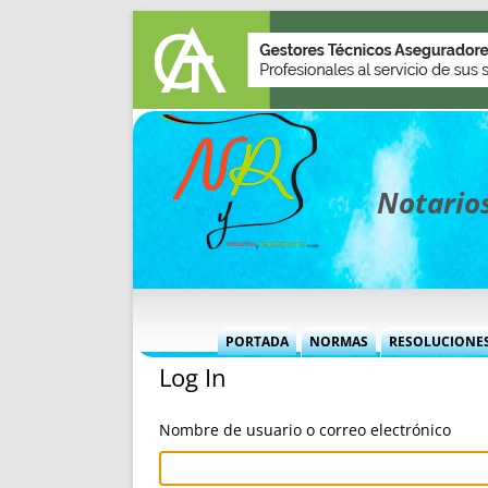
Notarios
PORTADA
NORMAS
RESOLUCIONE
Log In
MÁS USADAS (CUADRO)
INFORMES 
INFORMES MENSUALES
VOCES P
Nombre de usuario o correo electrónico
MÁS DESTACADAS
VOCES M
TITULARES DESDE 2002
TITULARES