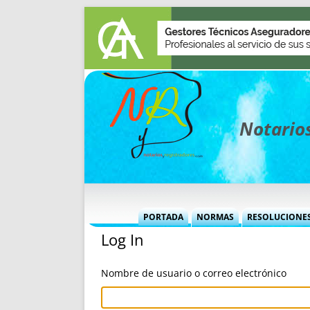
Notarios
PORTADA
NORMAS
RESOLUCIONE
Log In
MÁS USADAS (CUADRO)
INFORMES 
INFORMES MENSUALES
VOCES P
Nombre de usuario o correo electrónico
MÁS DESTACADAS
VOCES M
TITULARES DESDE 2002
TITULARES