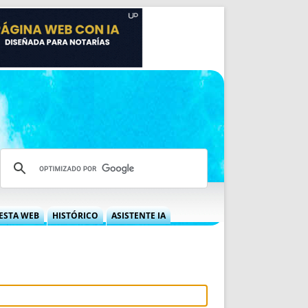
ESTA WEB
HISTÓRICO
ASISTENTE IA
A DGRN
QUÉ OFRECEMOS
 NIF
IDEARIO WEB
 LABORAL
QUIÉNES SOMOS
ÁBILES
HISTORIA