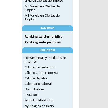
silvia
en
Ofertas de Empleo
MB Vallejo
en
Ofertas de
Empleo
MB Vallejo
en
Ofertas de
Empleo
RANKINGS
Ranking twitter jurídico
Ranking webs jurídicas
UTILIDADES
Herramientas y Utilidades en
Internet.
Calcula Plusvalía IRPF
Cálculo Cuota Hipoteca
Cálculo Hijuelas
Calendario Laboral
Días Inhábiles
Letra NIF
Modelos tributarios.
NyR página de Inicio