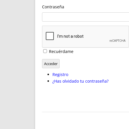
ENRIQUECIDAS
TITULARES 
Contraseña
NO DESESPERES
CAT
A MANO
SUCESIONES 
FUTURAS NORMAS
GEORREFE
ALQUILE
TRI
LH Y C
Recuérdame
¿SABIA
FRANCI
Acceder
BÚSQUED
Registro
¿Has olvidado tu contraseña?