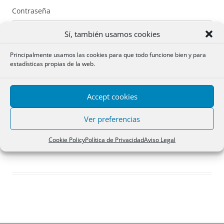
Contraseña
Sí, también usamos cookies
Principalmente usamos las cookies para que todo funcione bien y para
estadísticas propias de la web.
Recuérdame
Accept cookies
Acceder
Ver preferencias
Registro
Cookie Policy
Política de Privacidad
Aviso Legal
¿Has olvidado tu contraseña?