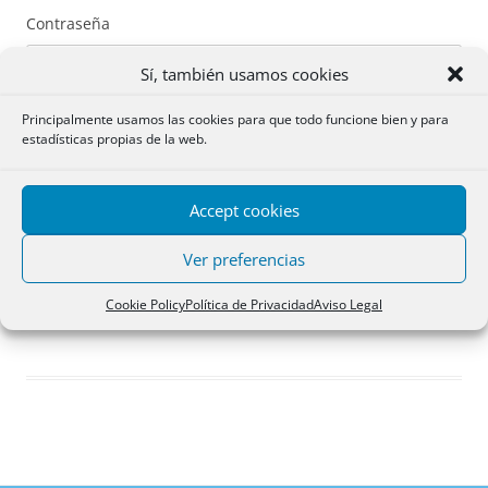
Contraseña
Sí, también usamos cookies
Principalmente usamos las cookies para que todo funcione bien y para
estadísticas propias de la web.
Recuérdame
Accept cookies
Acceder
Ver preferencias
Registro
Cookie Policy
Política de Privacidad
Aviso Legal
¿Has olvidado tu contraseña?