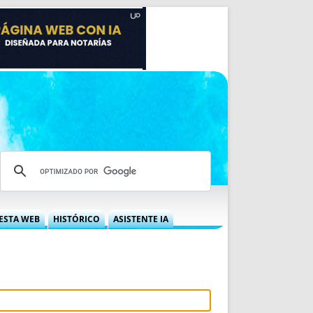
ESTA WEB
HISTÓRICO
ASISTENTE IA
A DGRN
QUÉ OFRECEMOS
 NIF
IDEARIO WEB
 LABORAL
QUIÉNES SOMOS
ÁBILES
HISTORIA