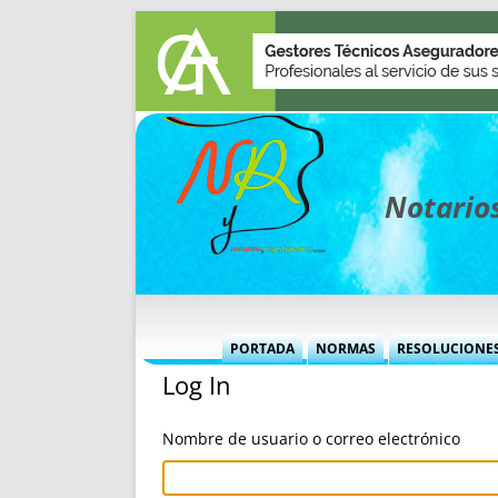
Notarios
PORTADA
NORMAS
RESOLUCIONE
Log In
MÁS USADAS (CUADRO)
INFORMES 
INFORMES MENSUALES
VOCES P
Nombre de usuario o correo electrónico
MÁS DESTACADAS
VOCES M
TITULARES DESDE 2002
TITULARES