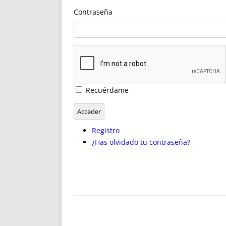
ENRIQUECIDAS
TITULARES 
Contraseña
NO DESESPERES
CAT
A MANO
SUCESIONES 
FUTURAS NORMAS
GEORREFE
ALQUILE
TRI
LH Y C
Recuérdame
¿SABIA
FRANCI
Acceder
BÚSQUED
Registro
¿Has olvidado tu contraseña?