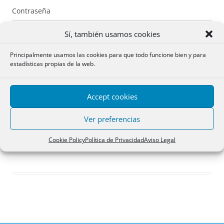
Contraseña
Sí, también usamos cookies
Principalmente usamos las cookies para que todo funcione bien y para
estadísticas propias de la web.
Recuérdame
Accept cookies
Acceder
Ver preferencias
Registro
Cookie Policy
Política de Privacidad
Aviso Legal
¿Has olvidado tu contraseña?