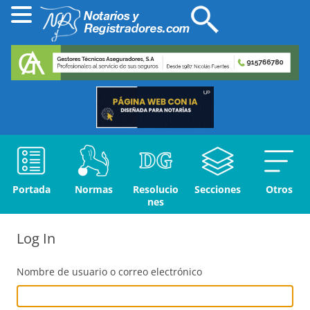
Portada
Normas
Resolucio
Secciones
Otros
nes
Log In
Nombre de usuario o correo electrónico