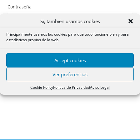
Contraseña
Sí, también usamos cookies
Principalmente usamos las cookies para que todo funcione bien y para
estadísticas propias de la web.
Recuérdame
Accept cookies
Acceder
Ver preferencias
Registro
Cookie Policy
Política de Privacidad
Aviso Legal
¿Has olvidado tu contraseña?