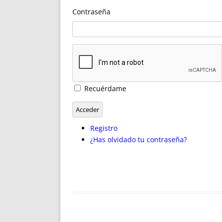
ENRIQUECIDAS
TITULARES 
Contraseña
NO DESESPERES
CAT
A MANO
SUCESIONES 
FUTURAS NORMAS
GEORREFE
ALQUILE
TRI
LH Y C
Recuérdame
¿SABIA
FRANCI
Acceder
BÚSQUED
Registro
¿Has olvidado tu contraseña?