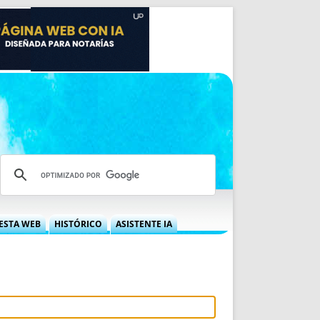
ESTA WEB
HISTÓRICO
ASISTENTE IA
A DGRN
QUÉ OFRECEMOS
 NIF
IDEARIO WEB
 LABORAL
QUIÉNES SOMOS
ÁBILES
HISTORIA