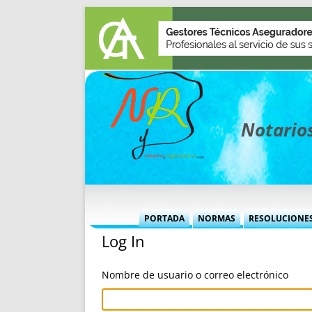
Notarios
PORTADA
NORMAS
RESOLUCIONE
Log In
MÁS USADAS (CUADRO)
INFORMES 
INFORMES MENSUALES
VOCES P
Nombre de usuario o correo electrónico
MÁS DESTACADAS
VOCES M
TITULARES DESDE 2002
TITULARES