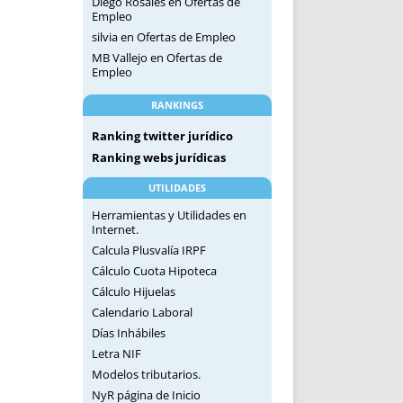
Diego Rosales
en
Ofertas de
Empleo
silvia
en
Ofertas de Empleo
MB Vallejo
en
Ofertas de
Empleo
RANKINGS
Ranking twitter jurídico
Ranking webs jurídicas
UTILIDADES
Herramientas y Utilidades en
Internet.
Calcula Plusvalía IRPF
Cálculo Cuota Hipoteca
Cálculo Hijuelas
Calendario Laboral
Días Inhábiles
Letra NIF
Modelos tributarios.
NyR página de Inicio