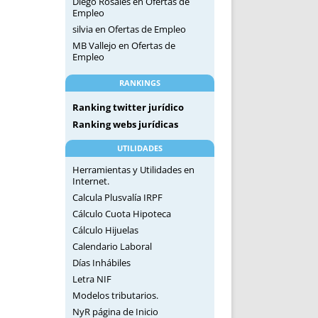
Diego Rosales
en
Ofertas de
Empleo
silvia
en
Ofertas de Empleo
MB Vallejo
en
Ofertas de
Empleo
RANKINGS
Ranking twitter jurídico
Ranking webs jurídicas
UTILIDADES
Herramientas y Utilidades en
Internet.
Calcula Plusvalía IRPF
Cálculo Cuota Hipoteca
Cálculo Hijuelas
Calendario Laboral
Días Inhábiles
Letra NIF
Modelos tributarios.
NyR página de Inicio