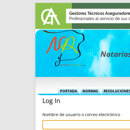
Notarios
PORTADA
NORMAS
RESOLUCIONE
Log In
MÁS USADAS (CUADRO)
INFORMES 
INFORMES MENSUALES
VOCES P
Nombre de usuario o correo electrónico
MÁS DESTACADAS
VOCES M
TITULARES DESDE 2002
TITULARES