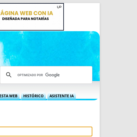
ESTA WEB
HISTÓRICO
ASISTENTE IA
A DGRN
QUÉ OFRECEMOS
 NIF
IDEARIO WEB
 LABORAL
QUIÉNES SOMOS
ÁBILES
HISTORIA