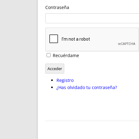
ENRIQUECIDAS
TITULARES 
Contraseña
NO DESESPERES
CAT
A MANO
SUCESIONES 
FUTURAS NORMAS
GEORREFE
ALQUILE
TRI
LH Y C
Recuérdame
¿SABIA
FRANCI
Acceder
BÚSQUED
Registro
¿Has olvidado tu contraseña?