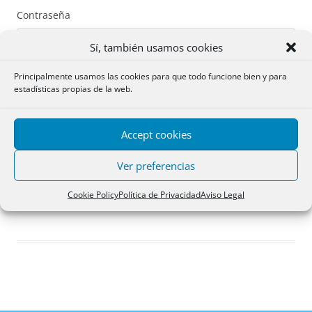
Contraseña
Sí, también usamos cookies
Principalmente usamos las cookies para que todo funcione bien y para
estadísticas propias de la web.
Recuérdame
Accept cookies
Acceder
Ver preferencias
Registro
Cookie Policy
Política de Privacidad
Aviso Legal
¿Has olvidado tu contraseña?