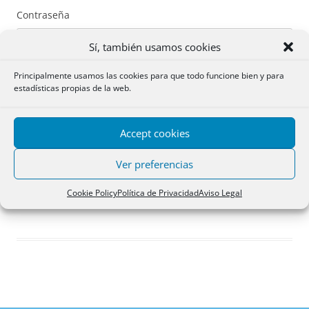
Contraseña
Sí, también usamos cookies
Principalmente usamos las cookies para que todo funcione bien y para
estadísticas propias de la web.
Recuérdame
Accept cookies
Acceder
Ver preferencias
Registro
Cookie Policy
Política de Privacidad
Aviso Legal
¿Has olvidado tu contraseña?