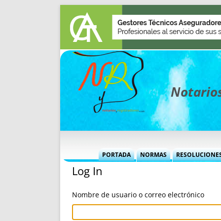
Notarios
PORTADA
NORMAS
RESOLUCIONE
Log In
MÁS USADAS (CUADRO)
INFORMES 
INFORMES MENSUALES
VOCES P
Nombre de usuario o correo electrónico
MÁS DESTACADAS
VOCES M
TITULARES DESDE 2002
TITULARES