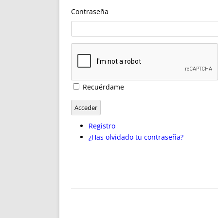
ENRIQUECIDAS
TITULARES 
Contraseña
NO DESESPERES
CAT
A MANO
SUCESIONES 
FUTURAS NORMAS
GEORREFE
ALQUILE
TRI
LH Y C
Recuérdame
¿SABIA
FRANCI
Acceder
BÚSQUED
Registro
¿Has olvidado tu contraseña?