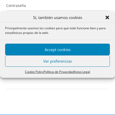
Contraseña
Sí, también usamos cookies
Principalmente usamos las cookies para que todo funcione bien y para
estadísticas propias de la web.
Recuérdame
Accept cookies
Acceder
Ver preferencias
Registro
Cookie Policy
Política de Privacidad
Aviso Legal
¿Has olvidado tu contraseña?