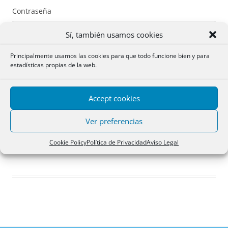
Contraseña
Sí, también usamos cookies
Principalmente usamos las cookies para que todo funcione bien y para
estadísticas propias de la web.
Recuérdame
Accept cookies
Acceder
Ver preferencias
Registro
Cookie Policy
Política de Privacidad
Aviso Legal
¿Has olvidado tu contraseña?