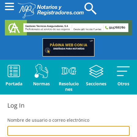
Portada
Normas
Resolucio
Secciones
Otros
nes
Log In
Nombre de usuario o correo electrónico