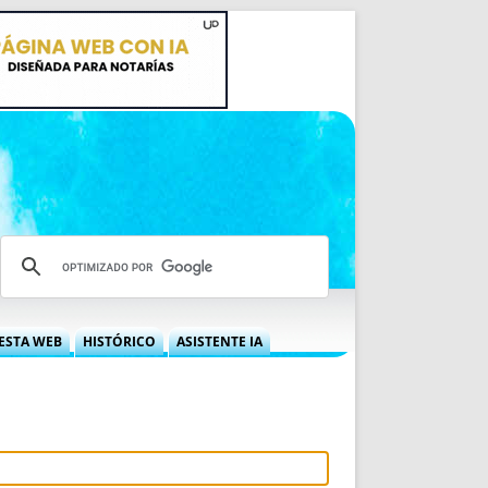
ESTA WEB
HISTÓRICO
ASISTENTE IA
A DGRN
QUÉ OFRECEMOS
 NIF
IDEARIO WEB
 LABORAL
QUIÉNES SOMOS
ÁBILES
HISTORIA