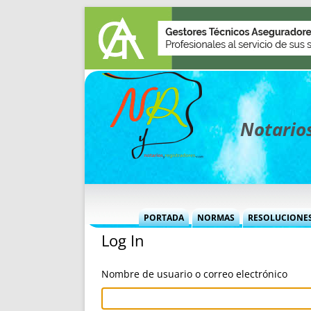
Notarios
PORTADA
NORMAS
RESOLUCIONE
Log In
MÁS USADAS (CUADRO)
INFORMES 
INFORMES MENSUALES
VOCES P
Nombre de usuario o correo electrónico
MÁS DESTACADAS
VOCES M
TITULARES DESDE 2002
TITULARES