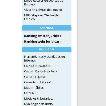
Diego Rosales
en
Ofertas de
Empleo
silvia
en
Ofertas de Empleo
MB Vallejo
en
Ofertas de
Empleo
RANKINGS
Ranking twitter jurídico
Ranking webs jurídicas
UTILIDADES
Herramientas y Utilidades en
Internet.
Calcula Plusvalía IRPF
Cálculo Cuota Hipoteca
Cálculo Hijuelas
Calendario Laboral
Días Inhábiles
Letra NIF
Modelos tributarios.
NyR página de Inicio