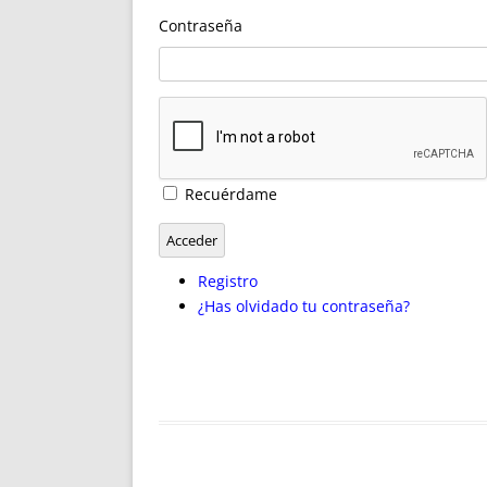
ENRIQUECIDAS
TITULARES 
Contraseña
NO DESESPERES
CAT
A MANO
SUCESIONES 
FUTURAS NORMAS
GEORREFE
ALQUILE
TRI
LH Y C
Recuérdame
¿SABIA
FRANCI
Acceder
BÚSQUED
Registro
¿Has olvidado tu contraseña?