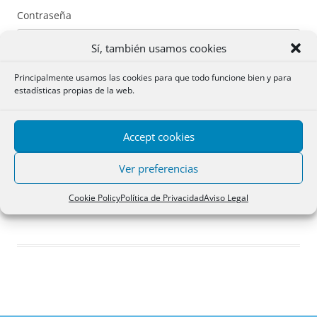
Contraseña
Sí, también usamos cookies
Principalmente usamos las cookies para que todo funcione bien y para
estadísticas propias de la web.
Recuérdame
Accept cookies
Acceder
Ver preferencias
Registro
Cookie Policy
Política de Privacidad
Aviso Legal
¿Has olvidado tu contraseña?