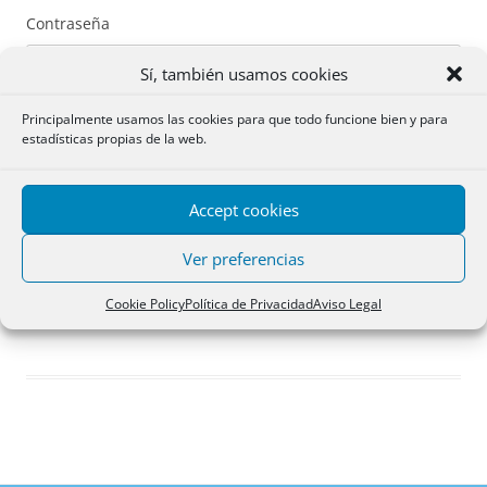
Contraseña
Sí, también usamos cookies
Principalmente usamos las cookies para que todo funcione bien y para
estadísticas propias de la web.
Recuérdame
Accept cookies
Acceder
Ver preferencias
Registro
Cookie Policy
Política de Privacidad
Aviso Legal
¿Has olvidado tu contraseña?