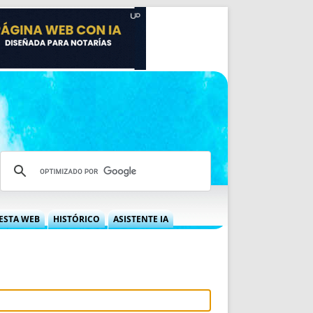
ESTA WEB
HISTÓRICO
ASISTENTE IA
A DGRN
QUÉ OFRECEMOS
 NIF
IDEARIO WEB
 LABORAL
QUIÉNES SOMOS
ÁBILES
HISTORIA