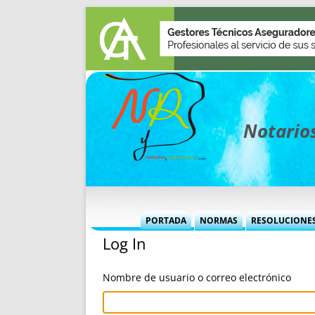
Notarios
PORTADA
NORMAS
RESOLUCIONE
Log In
MÁS USADAS (CUADRO)
INFORMES 
INFORMES MENSUALES
VOCES P
Nombre de usuario o correo electrónico
MÁS DESTACADAS
VOCES M
TITULARES DESDE 2002
TITULARES