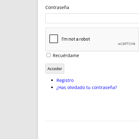
ENRIQUECIDAS
TITULARES 
Contraseña
NO DESESPERES
CAT
A MANO
SUCESIONES 
FUTURAS NORMAS
GEORREFE
ALQUILE
TRI
LH Y C
Recuérdame
¿SABIA
FRANCI
Acceder
BÚSQUED
Registro
¿Has olvidado tu contraseña?