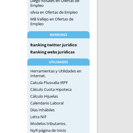
Diego Rosales
en
Ofertas de
Empleo
silvia
en
Ofertas de Empleo
MB Vallejo
en
Ofertas de
Empleo
RANKINGS
Ranking twitter jurídico
Ranking webs jurídicas
UTILIDADES
Herramientas y Utilidades en
Internet.
Calcula Plusvalía IRPF
Cálculo Cuota Hipoteca
Cálculo Hijuelas
Calendario Laboral
Días Inhábiles
Letra NIF
Modelos tributarios.
NyR página de Inicio