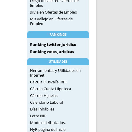
Diego Rosales
en
Ofertas de
Empleo
silvia
en
Ofertas de Empleo
MB Vallejo
en
Ofertas de
Empleo
RANKINGS
Ranking twitter jurídico
Ranking webs jurídicas
UTILIDADES
Herramientas y Utilidades en
Internet.
Calcula Plusvalía IRPF
Cálculo Cuota Hipoteca
Cálculo Hijuelas
Calendario Laboral
Días Inhábiles
Letra NIF
Modelos tributarios.
NyR página de Inicio