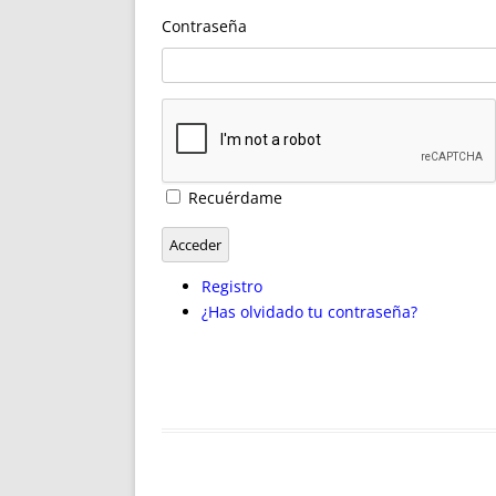
ENRIQUECIDAS
TITULARES 
Contraseña
NO DESESPERES
CAT
A MANO
SUCESIONES 
FUTURAS NORMAS
GEORREFE
ALQUILE
TRI
LH Y C
Recuérdame
¿SABIA
FRANCI
Acceder
BÚSQUED
Registro
¿Has olvidado tu contraseña?