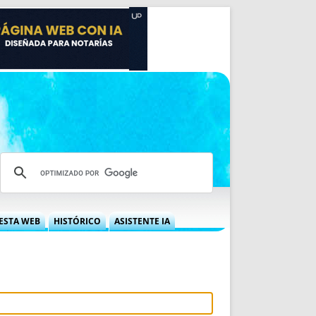
ESTA WEB
HISTÓRICO
ASISTENTE IA
A DGRN
QUÉ OFRECEMOS
 NIF
IDEARIO WEB
 LABORAL
QUIÉNES SOMOS
ÁBILES
HISTORIA