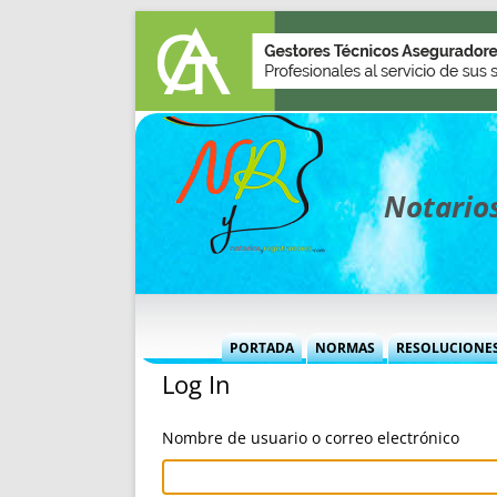
Notarios
PORTADA
NORMAS
RESOLUCIONE
Log In
MÁS USADAS (CUADRO)
INFORMES 
INFORMES MENSUALES
VOCES P
Nombre de usuario o correo electrónico
MÁS DESTACADAS
VOCES M
TITULARES DESDE 2002
TITULARES