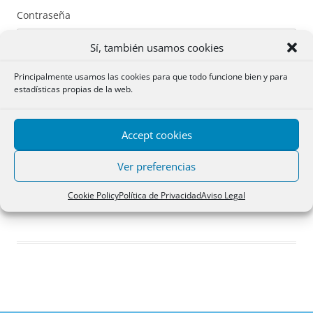
Contraseña
Sí, también usamos cookies
Principalmente usamos las cookies para que todo funcione bien y para
estadísticas propias de la web.
Recuérdame
Accept cookies
Acceder
Ver preferencias
Registro
Cookie Policy
Política de Privacidad
Aviso Legal
¿Has olvidado tu contraseña?