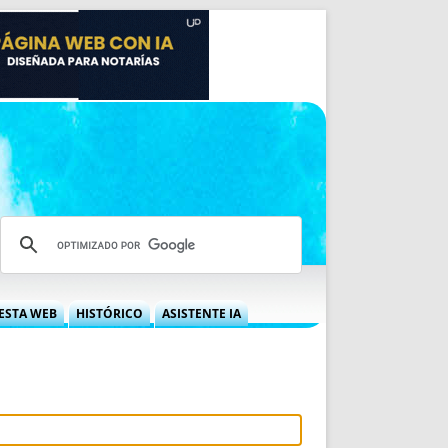
ESTA WEB
HISTÓRICO
ASISTENTE IA
A DGRN
QUÉ OFRECEMOS
 NIF
IDEARIO WEB
 LABORAL
QUIÉNES SOMOS
ÁBILES
HISTORIA