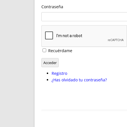
ENRIQUECIDAS
TITULARES 
Contraseña
NO DESESPERES
CAT
A MANO
SUCESIONES 
FUTURAS NORMAS
GEORREFE
ALQUILE
TRI
LH Y C
Recuérdame
¿SABIA
FRANCI
Acceder
BÚSQUED
Registro
¿Has olvidado tu contraseña?