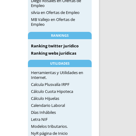
Diego Rosales
en
Ofertas de
Empleo
silvia
en
Ofertas de Empleo
MB Vallejo
en
Ofertas de
Empleo
RANKINGS
Ranking twitter jurídico
Ranking webs jurídicas
UTILIDADES
Herramientas y Utilidades en
Internet.
Calcula Plusvalía IRPF
Cálculo Cuota Hipoteca
Cálculo Hijuelas
Calendario Laboral
Días Inhábiles
Letra NIF
Modelos tributarios.
NyR página de Inicio