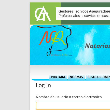
Notarios
PORTADA
NORMAS
RESOLUCIONE
Log In
MÁS USADAS (CUADRO)
INFORMES 
INFORMES MENSUALES
VOCES P
Nombre de usuario o correo electrónico
MÁS DESTACADAS
VOCES M
TITULARES DESDE 2002
TITULARES