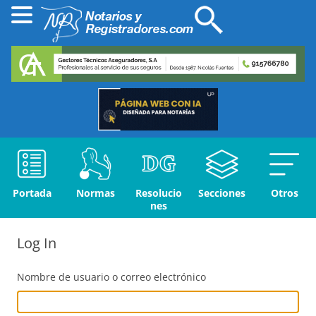
Portada
Normas
Resolucio
Secciones
Otros
nes
Log In
Nombre de usuario o correo electrónico