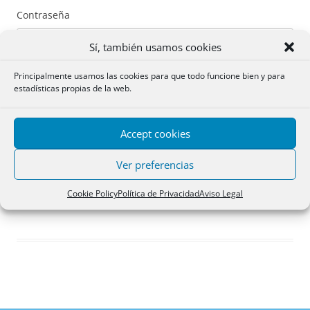
Contraseña
Sí, también usamos cookies
Principalmente usamos las cookies para que todo funcione bien y para
estadísticas propias de la web.
Recuérdame
Accept cookies
Acceder
Ver preferencias
Registro
Cookie Policy
Política de Privacidad
Aviso Legal
¿Has olvidado tu contraseña?