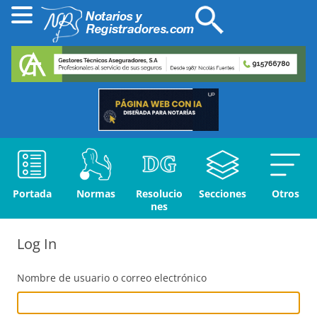
Portada
Normas
Resolucio
Secciones
Otros
nes
Log In
Nombre de usuario o correo electrónico