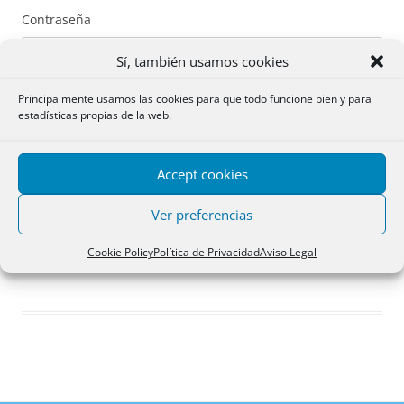
Contraseña
Sí, también usamos cookies
Principalmente usamos las cookies para que todo funcione bien y para
estadísticas propias de la web.
Recuérdame
Accept cookies
Acceder
Ver preferencias
Registro
Cookie Policy
Política de Privacidad
Aviso Legal
¿Has olvidado tu contraseña?