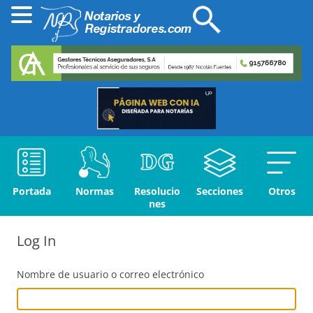
Portada
Normas
Resolucio
Secciones
Otros
nes
Log In
Nombre de usuario o correo electrónico