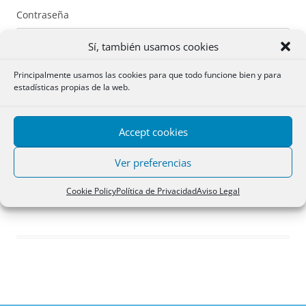
Contraseña
Sí, también usamos cookies
Principalmente usamos las cookies para que todo funcione bien y para
estadísticas propias de la web.
Recuérdame
Accept cookies
Acceder
Ver preferencias
Registro
Cookie Policy
Política de Privacidad
Aviso Legal
¿Has olvidado tu contraseña?