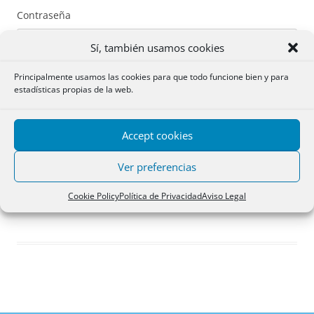
Contraseña
Sí, también usamos cookies
Principalmente usamos las cookies para que todo funcione bien y para
estadísticas propias de la web.
Recuérdame
Accept cookies
Acceder
Ver preferencias
Registro
Cookie Policy
Política de Privacidad
Aviso Legal
¿Has olvidado tu contraseña?