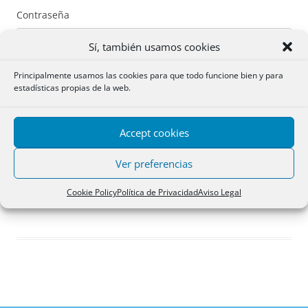
Contraseña
Sí, también usamos cookies
Principalmente usamos las cookies para que todo funcione bien y para
estadísticas propias de la web.
Recuérdame
Accept cookies
Acceder
Ver preferencias
Registro
Cookie Policy
Política de Privacidad
Aviso Legal
¿Has olvidado tu contraseña?