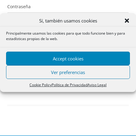
Contraseña
Sí, también usamos cookies
Principalmente usamos las cookies para que todo funcione bien y para
estadísticas propias de la web.
Recuérdame
Accept cookies
Acceder
Ver preferencias
Registro
Cookie Policy
Política de Privacidad
Aviso Legal
¿Has olvidado tu contraseña?