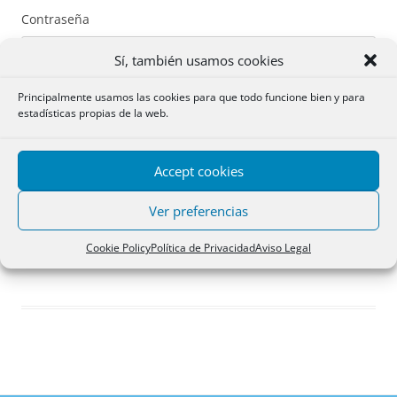
Contraseña
Sí, también usamos cookies
Principalmente usamos las cookies para que todo funcione bien y para
estadísticas propias de la web.
Recuérdame
Accept cookies
Acceder
Ver preferencias
Registro
Cookie Policy
Política de Privacidad
Aviso Legal
¿Has olvidado tu contraseña?