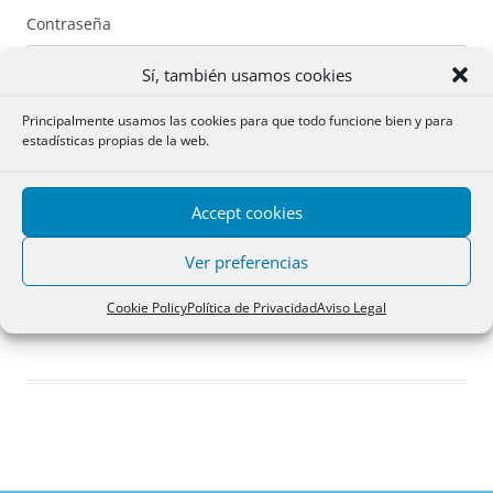
Contraseña
Sí, también usamos cookies
Principalmente usamos las cookies para que todo funcione bien y para
estadísticas propias de la web.
Recuérdame
Accept cookies
Acceder
Ver preferencias
Registro
Cookie Policy
Política de Privacidad
Aviso Legal
¿Has olvidado tu contraseña?