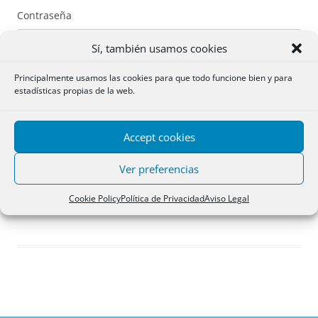
Contraseña
Sí, también usamos cookies
Principalmente usamos las cookies para que todo funcione bien y para
estadísticas propias de la web.
Recuérdame
Accept cookies
Acceder
Ver preferencias
Registro
Cookie Policy
Política de Privacidad
Aviso Legal
¿Has olvidado tu contraseña?