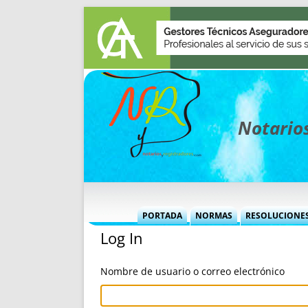
Notarios
PORTADA
NORMAS
RESOLUCIONE
Log In
MÁS USADAS (CUADRO)
INFORMES 
INFORMES MENSUALES
VOCES P
Nombre de usuario o correo electrónico
MÁS DESTACADAS
VOCES M
TITULARES DESDE 2002
TITULARES