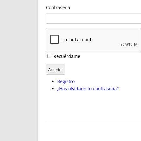
ENRIQUECIDAS
TITULARES 
Contraseña
NO DESESPERES
CAT
A MANO
SUCESIONES 
FUTURAS NORMAS
GEORREFE
ALQUILE
TRI
LH Y C
Recuérdame
¿SABIA
FRANCI
Acceder
BÚSQUED
Registro
¿Has olvidado tu contraseña?