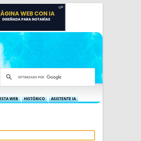
ESTA WEB
HISTÓRICO
ASISTENTE IA
A DGRN
QUÉ OFRECEMOS
 NIF
IDEARIO WEB
 LABORAL
QUIÉNES SOMOS
ÁBILES
HISTORIA