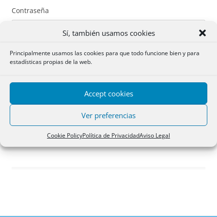
Contraseña
Sí, también usamos cookies
Principalmente usamos las cookies para que todo funcione bien y para
estadísticas propias de la web.
Recuérdame
Accept cookies
Acceder
Ver preferencias
Registro
Cookie Policy
Política de Privacidad
Aviso Legal
¿Has olvidado tu contraseña?