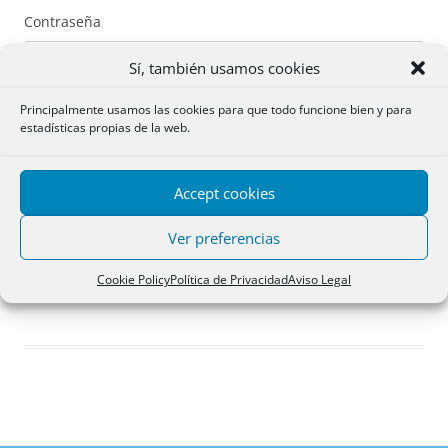
Contraseña
Sí, también usamos cookies
Principalmente usamos las cookies para que todo funcione bien y para
estadísticas propias de la web.
Recuérdame
Accept cookies
Acceder
Ver preferencias
Registro
Cookie Policy
Política de Privacidad
Aviso Legal
¿Has olvidado tu contraseña?