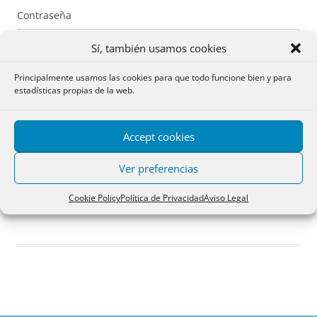
Contraseña
Sí, también usamos cookies
Principalmente usamos las cookies para que todo funcione bien y para
estadísticas propias de la web.
Recuérdame
Accept cookies
Acceder
Ver preferencias
Registro
Cookie Policy
Política de Privacidad
Aviso Legal
¿Has olvidado tu contraseña?