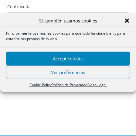
Contraseña
Sí, también usamos cookies
Principalmente usamos las cookies para que todo funcione bien y para
estadísticas propias de la web.
Recuérdame
Accept cookies
Acceder
Ver preferencias
Registro
Cookie Policy
Política de Privacidad
Aviso Legal
¿Has olvidado tu contraseña?