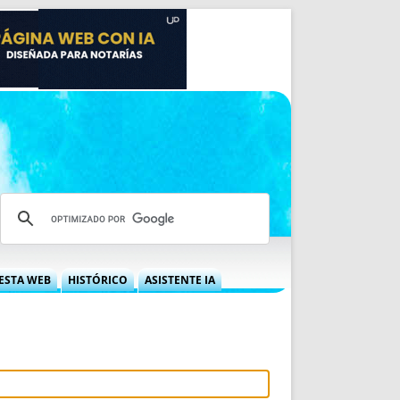
ESTA WEB
HISTÓRICO
ASISTENTE IA
A DGRN
QUÉ OFRECEMOS
 NIF
IDEARIO WEB
 LABORAL
QUIÉNES SOMOS
ÁBILES
HISTORIA