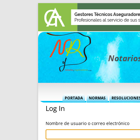
Notarios
PORTADA
NORMAS
RESOLUCIONE
Log In
MÁS USADAS (CUADRO)
INFORMES 
INFORMES MENSUALES
VOCES P
Nombre de usuario o correo electrónico
MÁS DESTACADAS
VOCES M
TITULARES DESDE 2002
TITULARES