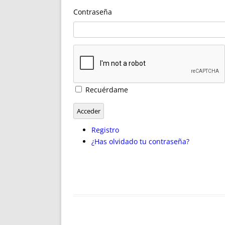
ENRIQUECIDAS
TITULARES 
Contraseña
NO DESESPERES
CAT
A MANO
SUCESIONES 
FUTURAS NORMAS
GEORREFE
ALQUILE
TRI
LH Y C
Recuérdame
¿SABIA
FRANCI
Acceder
BÚSQUED
Registro
¿Has olvidado tu contraseña?