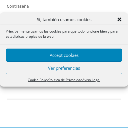
Contraseña
Sí, también usamos cookies
Principalmente usamos las cookies para que todo funcione bien y para
estadísticas propias de la web.
Recuérdame
Accept cookies
Acceder
Ver preferencias
Registro
Cookie Policy
Política de Privacidad
Aviso Legal
¿Has olvidado tu contraseña?