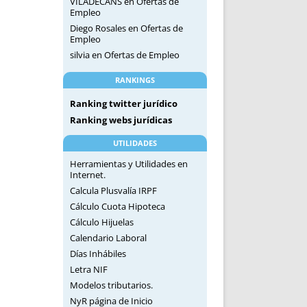
VILADECANS
en
Ofertas de
Empleo
Diego Rosales
en
Ofertas de
Empleo
silvia
en
Ofertas de Empleo
RANKINGS
Ranking twitter jurídico
Ranking webs jurídicas
UTILIDADES
Herramientas y Utilidades en
Internet.
Calcula Plusvalía IRPF
Cálculo Cuota Hipoteca
Cálculo Hijuelas
Calendario Laboral
Días Inhábiles
Letra NIF
Modelos tributarios.
NyR página de Inicio