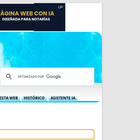
ESTA WEB
HISTÓRICO
ASISTENTE IA
A DGRN
QUÉ OFRECEMOS
 NIF
IDEARIO WEB
 LABORAL
QUIÉNES SOMOS
ÁBILES
HISTORIA