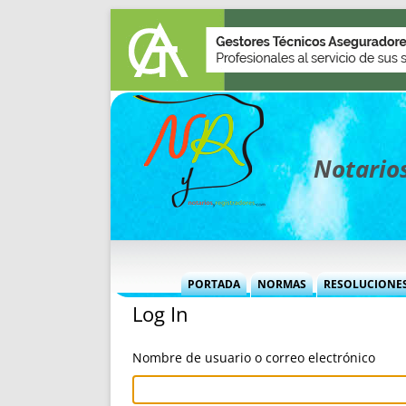
Notarios
PORTADA
NORMAS
RESOLUCIONE
Log In
MÁS USADAS (CUADRO)
INFORMES 
INFORMES MENSUALES
VOCES P
Nombre de usuario o correo electrónico
MÁS DESTACADAS
VOCES M
TITULARES DESDE 2002
TITULARES