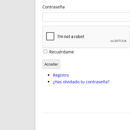
ENRIQUECIDAS
TITULARES 
Contraseña
NO DESESPERES
CAT
A MANO
SUCESIONES 
FUTURAS NORMAS
GEORREFE
ALQUILE
TRI
LH Y C
Recuérdame
¿SABIA
FRANCI
Acceder
BÚSQUED
Registro
¿Has olvidado tu contraseña?